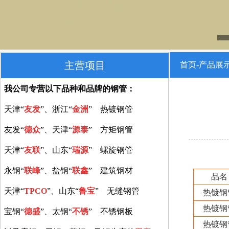
主营项目
首页-产品展
我公司专营以下品种和品牌的钢管：
天津“
友发
”、浙江“
金洲
” 热镀钢管
友发“
德众
”、天津“
源泰
” 方矩钢管
天津“
友联
”、山东“
瑞源
” 螺旋钢管
永钢“
联峰
”、盐钢“
联鑫
” 建筑钢材
品名
天津“
TPCO
”、山东“
鲁宝
” 无缝钢管
热镀钢
热镀钢
宝钢“
德盛
”、太钢“
不锈
” 不锈钢板
热镀钢