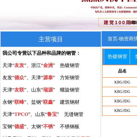
主营项目
首页-物资商
我公司专营以下品种和品牌的钢管：
热镀钢管
天津“
友发
”、浙江“
金洲
” 热镀钢管
品名
友发“
德众
”、天津“
源泰
” 方矩钢管
KBG/JDG
天津“
友联
”、山东“
瑞源
” 螺旋钢管
KBG/JDG
KBG/JDG
永钢“
联峰
”、盐钢“
联鑫
” 建筑钢材
KBG/JDG
天津“
TPCO
”、山东“
鲁宝
” 无缝钢管
宝钢“
德盛
”、太钢“
不锈
” 不锈钢板